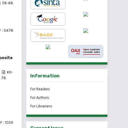
58-68
 : 5478
posite
69-
Information
78
For Readers
For Authors
For Librarians
F : 1029