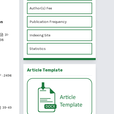
Author(s) Fee
Publication Frequency
en
31-
Indexing Site
38
Statistics
Article Template
 : 2496
39-49