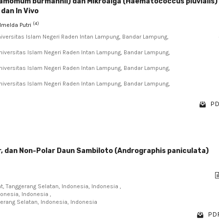
namomum burmannii) dan Mikroalga (Haematococcus pluvialis)
 dan In Vivo
(4)
 Imelda Putri
 Universitas Islam Negeri Raden Intan Lampung, Bandar Lampung,
 Universitas Islam Negeri Raden Intan Lampung, Bandar Lampung,
 Universitas Islam Negeri Raden Intan Lampung, Bandar Lampung,
 Universitas Islam Negeri Raden Intan Lampung, Bandar Lampung,
PD
lar, dan Non-Polar Daun Sambiloto (Andrographis paniculata)
at, Tanggerang Selatan, Indonesia, Indonesia ,
onesia, Indonesia ,
erang Selatan, Indonesia, Indonesia
PDF