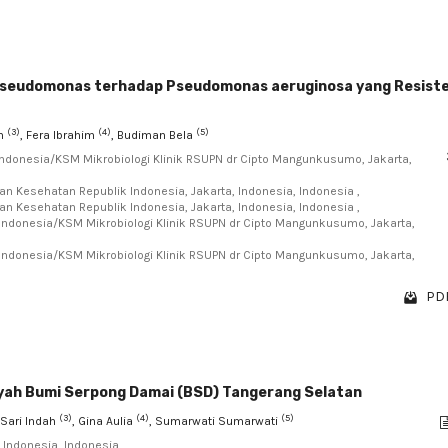
ntipseudomonas terhadap Pseudomonas aeruginosa yang Resist
(3)
(4)
(5)
ah
, Fera Ibrahim
, Budiman Bela
 Indonesia/KSM Mikrobiologi Klinik RSUPN dr Cipto Mangunkusumo, Jakarta,
 Kesehatan Republik Indonesia, Jakarta, Indonesia, Indonesia ,
 Kesehatan Republik Indonesia, Jakarta, Indonesia, Indonesia ,
 Indonesia/KSM Mikrobiologi Klinik RSUPN dr Cipto Mangunkusumo, Jakarta,
 Indonesia/KSM Mikrobiologi Klinik RSUPN dr Cipto Mangunkusumo, Jakarta,
PDF
ayah Bumi Serpong Damai (BSD) Tangerang Selatan
(3)
(4)
(5)
 Sari Indah
, Gina Aulia
, Sumarwati Sumarwati
Indonesia, Indonesia ,