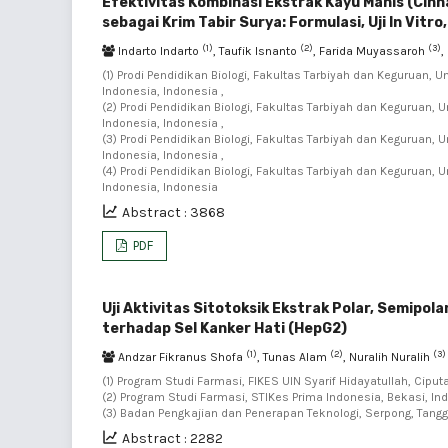
Efektivitas Kombinasi Ekstrak Kayu Manis (Cin
sebagai Krim Tabir Surya: Formulasi, Uji In Vitro,
(1)
(2)
(3)
Indarto Indarto
, Taufik Isnanto
, Farida Muyassaroh
,
(1) Prodi Pendidikan Biologi, Fakultas Tarbiyah dan Keguruan,
Indonesia, Indonesia ,
(2) Prodi Pendidikan Biologi, Fakultas Tarbiyah dan Keguruan,
Indonesia, Indonesia ,
(3) Prodi Pendidikan Biologi, Fakultas Tarbiyah dan Keguruan,
Indonesia, Indonesia ,
(4) Prodi Pendidikan Biologi, Fakultas Tarbiyah dan Keguruan,
Indonesia, Indonesia
Abstract : 3868
PDF
Uji Aktivitas Sitotoksik Ekstrak Polar, Semipo
terhadap Sel Kanker Hati (HepG2)
(1)
(2)
(3)
Andzar Fikranus Shofa
, Tunas Alam
, Nuralih Nuralih
(1) Program Studi Farmasi, FIKES UIN Syarif Hidayatullah, Ciput
(2) Program Studi Farmasi, STIKes Prima Indonesia, Bekasi, Ind
(3) Badan Pengkajian dan Penerapan Teknologi, Serpong, Tangg
Abstract : 2282