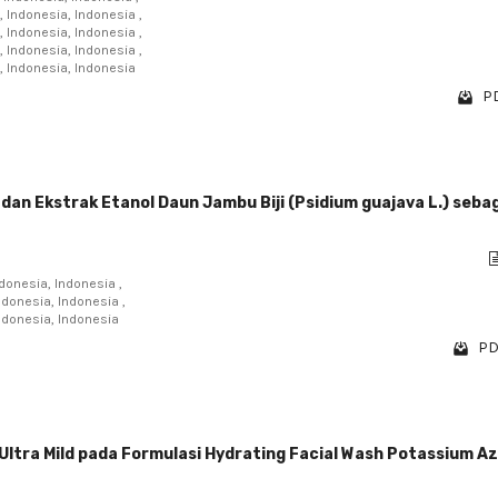
 Indonesia, Indonesia ,
 Indonesia, Indonesia ,
 Indonesia, Indonesia ,
 Indonesia, Indonesia
PD
i dan Ekstrak Etanol Daun Jambu Biji (Psidium guajava L.) seba
ndonesia, Indonesia ,
ndonesia, Indonesia ,
Indonesia, Indonesia
PD
Ultra Mild pada Formulasi Hydrating Facial Wash Potassium Az