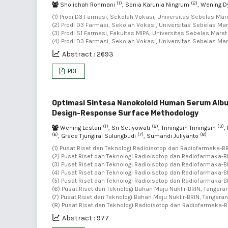
(1)
(2)
Sholichah Rohmani
, Sonia Karunia Ningrum
, Wening 
(1) Prodi D3 Farmasi, Sekolah Vokasi, Universitas Sebelas Mar
(2) Prodi D3 Farmasi, Sekolah Vokasi, Universitas Sebelas Mar
(3) Prodi S1 Farmasi, Fakultas MIPA, Universitas Sebelas Maret
(4) Prodi D3 Farmasi, Sekolah Vokasi, Universitas Sebelas Ma
Abstract : 2693
PDF
Optimasi Sintesa Nanokoloid Human Serum Albu
Design-Response Surface Methodology
(1)
(2)
(3)
Wening Lestari
, Sri Setiyowati
, Triningsih Triningsih
,
(6)
(7)
(8)
, Grace Tjungirai Sulungbudi
, Sumandi Juliyanto
(1) Pusat Riset dan Teknologi Radioisotop dan Radiofarmaka-BR
(2) Pusat Riset dan Teknologi Radioisotop dan Radiofarmaka-BR
(3) Pusat Riset dan Teknologi Radioisotop dan Radiofarmaka-BR
(4) Pusat Riset dan Teknologi Radioisotop dan Radiofarmaka-BR
(5) Pusat Riset dan Teknologi Radioisotop dan Radiofarmaka-BR
(6) Pusat Riset dan Teknologi Bahan Maju Nuklir-BRIN, Tangeran
(7) Pusat Riset dan Teknologi Bahan Maju Nuklir-BRIN, Tangeran
(8) Pusat Riset dan Teknologi Radioisotop dan Radiofarmaka-B
Abstract : 977