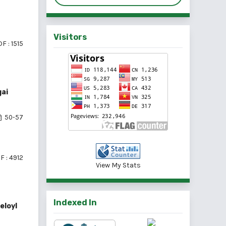
Visitors
F : 1515
gai
50-57
F : 4912
View My Stats
Indexed In
eloyl