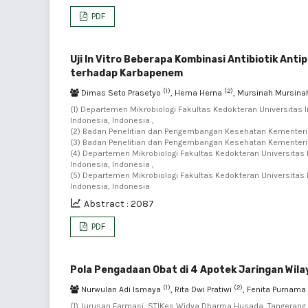
PDF
Uji In Vitro Beberapa Kombinasi Antibiotik A
terhadap Karbapenem
(1)
(2)
Dimas Seto Prasetyo
, Herna Herna
, Mursinah Mursin
(1) Departemen Mikrobiologi Fakultas Kedokteran Universitas
Indonesia, Indonesia ,
(2) Badan Penelitian dan Pengembangan Kesehatan Kementerian
(3) Badan Penelitian dan Pengembangan Kesehatan Kementerian
(4) Departemen Mikrobiologi Fakultas Kedokteran Universitas
Indonesia, Indonesia ,
(5) Departemen Mikrobiologi Fakultas Kedokteran Universitas
Indonesia, Indonesia
Abstract : 2087
PDF
Pola Pengadaan Obat di 4 Apotek Jaringan Wil
(1)
(2)
Nurwulan Adi Ismaya
, Rita Dwi Pratiwi
, Fenita Purnama
(1) Jurusan Farmasi, STIKes Widya Dharma Husada, Tangerang, 