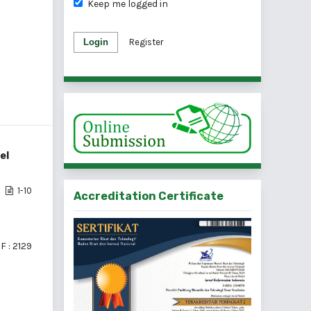
Keep me logged in
Login
Register
el
1-10
Accreditation Certificate
F : 2129